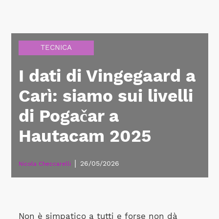
TECNICA
I dati di Vingegaard a
Carì: siamo sui livelli
di Pogačar a
Hautacam 2025
|
26/05/2026
Nicola Checcarelli
Non è simpatico a tutti e forse non dà