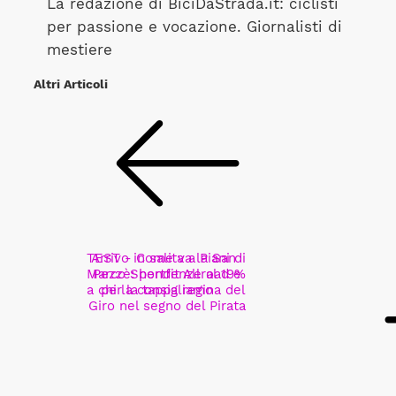
La redazione di BiciDaStrada.it: ciclisti
per passione e vocazione. Giornalisti di
mestiere
Altri Articoli
TEST - Come va la San
Arrivo in salita a Piani di
Marco Shortfit Allroad e
Pezzè: pendenze al 19%
a chi la consigliamo
per la tappa regina del
Giro nel segno del Pirata