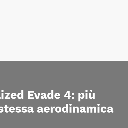
ized Evade 4: più
 stessa aerodinamica