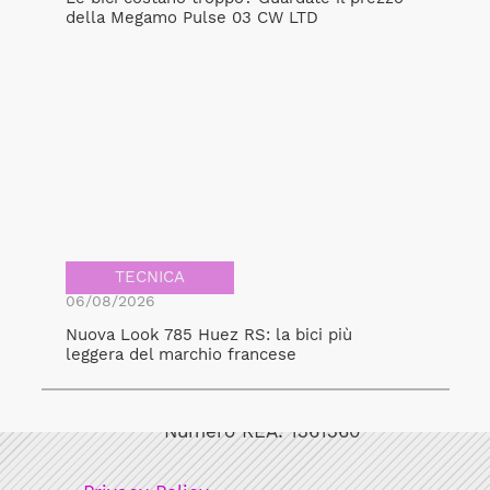
della Megamo Pulse 03 CW LTD
TECNICA
06/08/2026
Nuova Look 785 Huez RS: la bici più
leggera del marchio francese
Bicicult srl
Codice fiscale/Partita Iva: 12248771003
Numero REA: 1361360