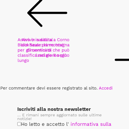
Arrivo in salita al
Arrivo in salita a Corno
Blockhaus: primo test
alle Scale: la montagna
per gli uomini di
dimenticata che può
classifica nel giorno più
lasciare il segno
lungo
Per commentare devi essere registrato al sito.
Accedi
Iscriviti alla nostra newsletter
... E rimani sempre aggiornato sulle ultime
notizie!
Ho letto e accetto l'
informativa sulla