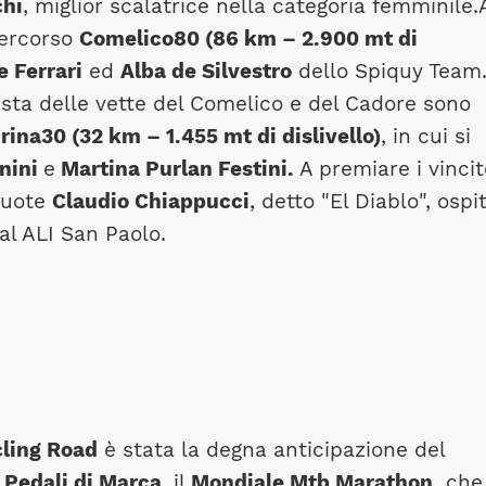
hi
, miglior scalatrice nella categoria femminile.
percorso
Comelico80 (86 km – 2.900 mt di
 Ferrari
ed
Alba de Silvestro
dello Spiquy Team
quista delle vette del Comelico e del Cadore sono
rina30 (32 km – 1.455 mt di dislivello)
, in cui si
nini
e
Martina Purlan Festini.
A premiare i vincit
 ruote
Claudio Chiappucci
, detto "El Diablo", ospi
al ALI San Paolo.
cling Road
è stata la degna anticipazione del
o
Pedali di Marca
, il
Mondiale Mtb Marathon,
che