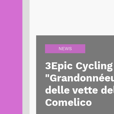
NEWS
3Epic Cycling
"Grandonnéeu
delle vette de
Comelico