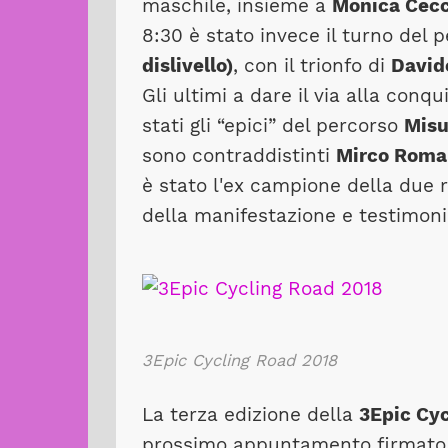
maschile, insieme a
Monica Cecc
8:30 è stato invece il turno del 
dislivello)
, con il trionfo di
Davide
Gli ultimi a dare il via alla con
stati gli “epici” del percorso
Misu
sono contraddistinti
Mirco Roma
è stato l'ex campione della due
della manifestazione e testimoni
3Epic Cycling Road 2018
La terza edizione della
3Epic Cy
prossimo appuntamento firmat