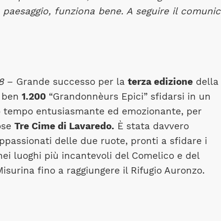
 e paesaggio, funziona bene. A seguire il comuni
8
– Grande successo per la
terza edizione
della
o ben
1.200
“Grandonnèurs Epici” sfidarsi in un
so tempo entusiasmante ed emozionante, per
tose
Tre Cime di Lavaredo.
È stata davvero
ppassionati delle due ruote, pronti a sfidare i
ei luoghi più incantevoli del Comelico e del
isurina fino a raggiungere il Rifugio Auronzo.