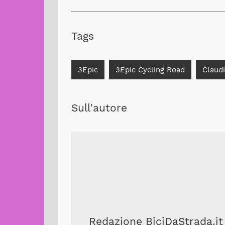
Tags
3Epic
3Epic Cycling Road
Claud
Sull'autore
Redazione BiciDaStrada.it