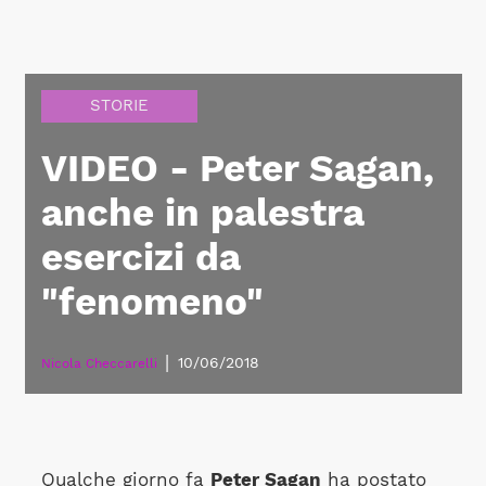
STORIE
VIDEO - Peter Sagan,
anche in palestra
esercizi da
"fenomeno"
|
10/06/2018
Nicola Checcarelli
Qualche giorno fa
Peter Sagan
ha postato