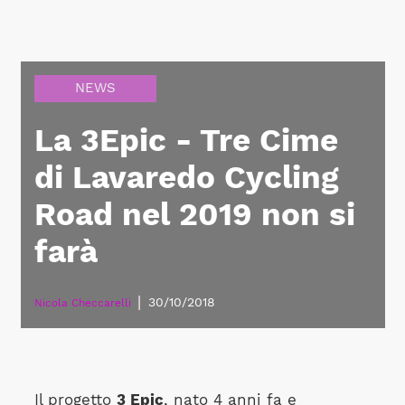
NEWS
La 3Epic - Tre Cime
di Lavaredo Cycling
Road nel 2019 non si
farà
|
30/10/2018
Nicola Checcarelli
Il progetto
3 Epic
, nato 4 anni fa e