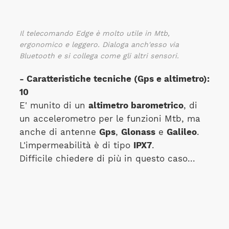
Il telecomando Edge è molto utile in Mtb,
ergonomico e leggero. Dialoga anch'esso via
Bluetooth e si collega come gli altri sensori.
- Caratteristiche tecniche (Gps e altimetro):
10
E' munito di un
altimetro barometrico
, di
un accelerometro per le funzioni Mtb, ma
anche di antenne
Gps
,
Glonass
e
Galileo
.
L'impermeabilità è di tipo
IPX7
.
Difficile chiedere di più in questo caso...