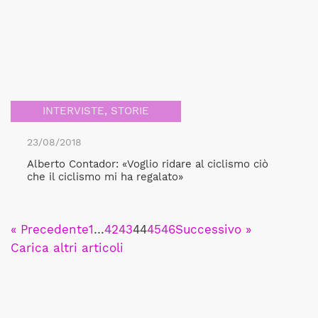
INTERVISTE
,
STORIE
23/08/2018
Alberto Contador: «Voglio ridare al ciclismo ciò
che il ciclismo mi ha regalato»
« Precedente
1
…
42
43
44
45
46
Successivo »
Carica altri articoli