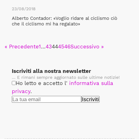
23/08/2018
Alberto Contador: «Voglio ridare al ciclismo ciò
che il ciclismo mi ha regalato»
« Precedente
1
…
43
44
45
46
Successivo »
Iscriviti alla nostra newsletter
... E rimani sempre aggiornato sulle ultime notizie!
Ho letto e accetto l'
informativa sulla
privacy
.