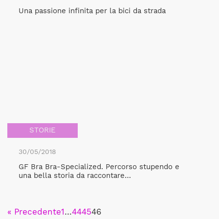
Una passione infinita per la bici da strada
STORIE
30/05/2018
GF Bra Bra-Specialized. Percorso stupendo e
una bella storia da raccontare…
« Precedente
1
…
44
45
46