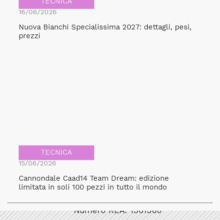
TECNICA
16/06/2026
Nuova Bianchi Specialissima 2027: dettagli, pesi,
prezzi
TECNICA
15/06/2026
Cannondale Caad14 Team Dream: edizione
Bicicult srl
limitata in soli 100 pezzi in tutto il mondo
Codice fiscale/Partita Iva: 12248771003
Numero REA: 1361360