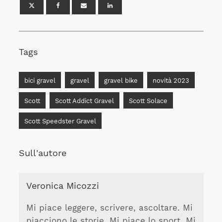
Tags
bici gravel
gravel
gravel bike
novità 2023
Scott
Scott Addict Gravel
Scott Solace
Scott Speedster Gravel
Sull'autore
Veronica Micozzi
Mi piace leggere, scrivere, ascoltare. Mi
piacciono le storie. Mi piace lo sport. Mi