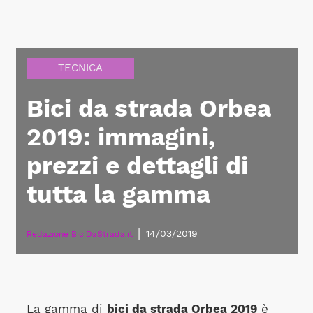
TECNICA
Bici da strada Orbea
2019: immagini,
prezzi e dettagli di
tutta la gamma
|
14/03/2019
Redazione BiciDaStrada.it
La gamma di
bici da strada Orbea 2019
è