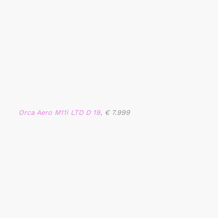
Orca Aero M11i LTD D 19
, € 7.999