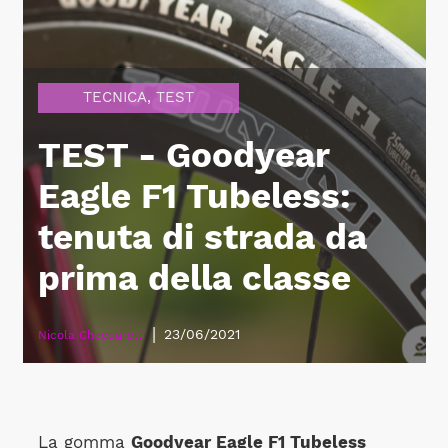
TECNICA
,
TEST
TEST - Goodyear
Eagle F1 Tubeless:
tenuta di strada da
prima della classe
|
23/06/2021
Nicola Checcarelli
La gomma
Goodyear Eagle F1 Tubeless