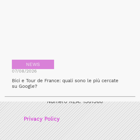
NEWS
07/08/2026
Bici e Tour de France: quali sono le più cercate
Bicicult srl
su Google?
Codice fiscale/Partita Iva: 12248771003
Numero REA: 1361360
Privacy Policy