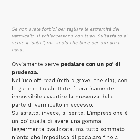
Se non avete forbici per tagliare le estremità del
vermicello si schiacceranno con l'uso. Sull'asfalto si
sente il "salto", ma va più che bene per tornare a
casa...
Ovviamente serve
pedalare con un po’ di
prudenza.
Nell’uso off-road (mtb o gravel che sia), con
le gomme tacchettate, è praticamente
impossibile avvertire la presenza della
parte di vermicello in eccesso.
Su asfalto, invece, si sente. L’impressione è
un po’ quella di avere una gomma
leggermente ovalizzata, ma tutto sommato
niente che impedisca di pedalare fino a