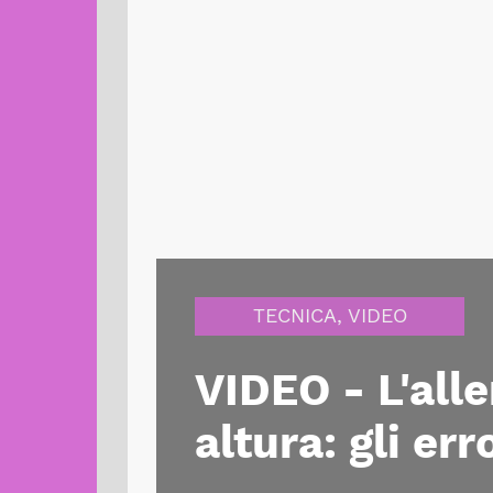
TECNICA
,
VIDEO
VIDEO - L'all
altura: gli er