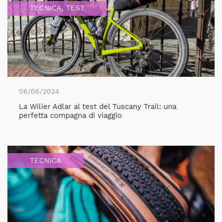
TECNICA
,
TEST
06/06/2024
La Wilier Adlar al test del Tuscany Trail: una
perfetta compagna di viaggio
TECNICA