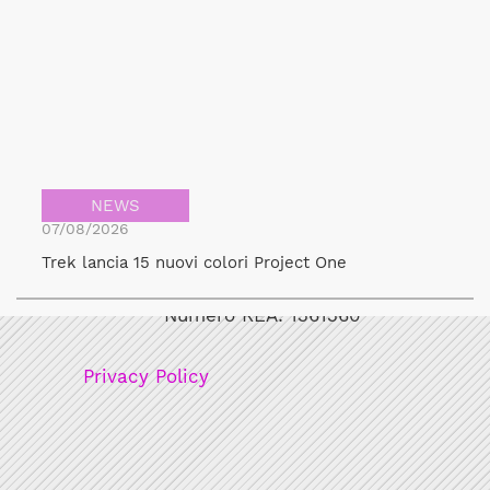
NEWS
07/08/2026
Bicicult srl
Trek lancia 15 nuovi colori Project One
Codice fiscale/Partita Iva: 12248771003
Numero REA: 1361360
Privacy Policy