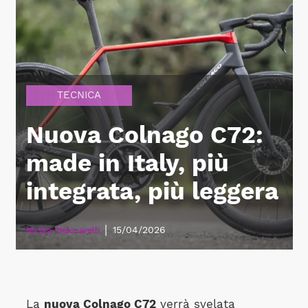
TECNICA
Nuova Colnago C72:
made in Italy, più
integrata, più leggera
|
15/04/2026
Nicola Checcarelli
La
nuova Colnago C72
verrà svelata