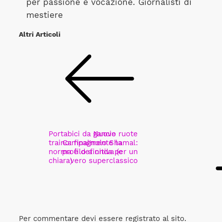
per passione e vocazione. Giornalisti di
mestiere
Altri Articoli
Portabici da gancio
Nuove ruote
traino: finalmente la
Campagnolo Shamal:
norma è definitiva (e
profilo a onda per un
chiara)
vero superclassico
Per commentare devi essere registrato al sito.