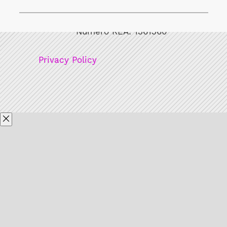
Bicicult srl
Codice fiscale/Partita Iva: 12248771003
Numero REA: 1361360
Privacy Policy