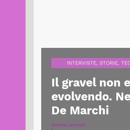
INTERVISTE
,
STORIE
,
TE
Il gravel non 
evolvendo. Ne
De Marchi
Simone Lanciotti