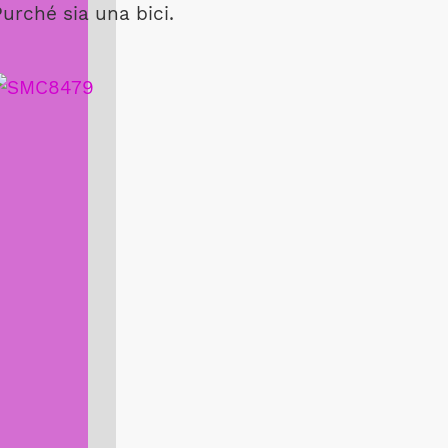
urché sia una bici.