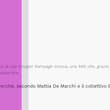
..e la Lee Cougan Rampage Innova, una Mtb che, grazie a
osteriore.
erché, secondo Mattia De Marchi e il collettivo E