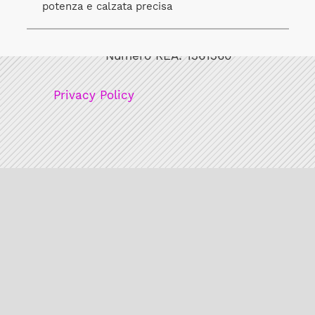
potenza e calzata precisa
Bicicult srl
Codice fiscale/Partita Iva: 12248771003
Numero REA: 1361360
Privacy Policy