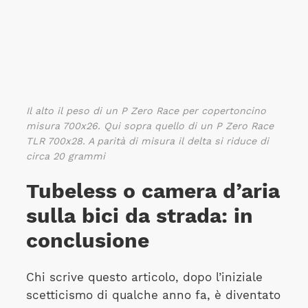
Il alto il peso di un P Zero Race per copertoncino
misura 700x26. Qui sopra quello di un P Zero Race
TLR 700x28. A parità di misura il delta si riduce di
circa 20 grammi
Tubeless o camera d’aria
sulla bici da strada: in
conclusione
Chi scrive questo articolo, dopo l’iniziale
scetticismo di qualche anno fa, è diventato