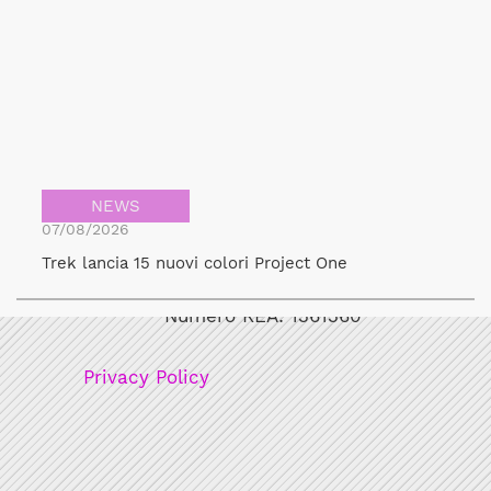
NEWS
07/08/2026
Bicicult srl
Trek lancia 15 nuovi colori Project One
Codice fiscale/Partita Iva: 12248771003
Numero REA: 1361360
Privacy Policy