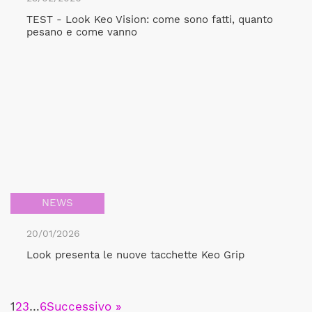
TEST - Look Keo Vision: come sono fatti, quanto
pesano e come vanno
NEWS
20/01/2026
Look presenta le nuove tacchette Keo Grip
1
2
3
…
6
Successivo »