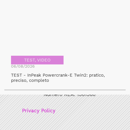
TEST
,
VIDEO
06/08/2026
TEST - InPeak Powercrank-E Twin2: pratico,
Bicicult srl
preciso, completo
Codice fiscale/Partita Iva: 12248771003
Numero REA: 1361360
Privacy Policy