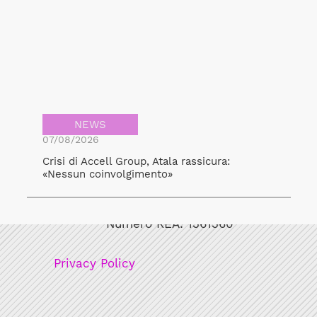
NEWS
07/08/2026
Crisi di Accell Group, Atala rassicura:
«Nessun coinvolgimento»
Bicicult srl
Codice fiscale/Partita Iva: 12248771003
Numero REA: 1361360
Privacy Policy