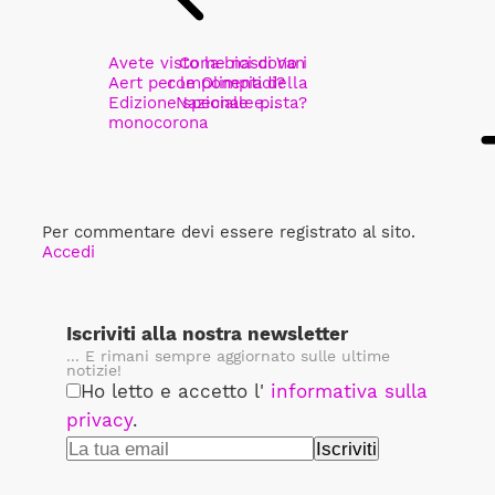
Avete visto la bici di Van
Come nascono i
Aert per le Olimpiadi?
componenti della
Edizione speciale e…
Nazionale pista?
monocorona
Per commentare devi essere registrato al sito.
Accedi
Iscriviti alla nostra newsletter
... E rimani sempre aggiornato sulle ultime
notizie!
Ho letto e accetto l'
informativa sulla
privacy
.