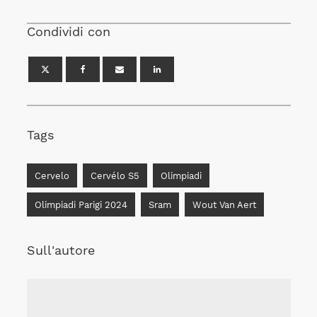
Condividi con
Tags
Cervelo
Cervélo S5
Olimpiadi
Olimpiadi Parigi 2024
Sram
Wout Van Aert
Sull'autore