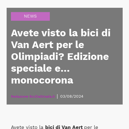
NEWS
Avete visto la bici di
Van Aert per le
Olimpiadi? Edizione
speciale e…
monocorona
|
03/08/2024
Redazione BiciDaStrada.it
Avete visto la
bici di Van Aert
per le