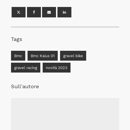
Tags
Bmc
Bmc Kaius 01
gravel bike
gravel racing
novità 2023
Sull'autore