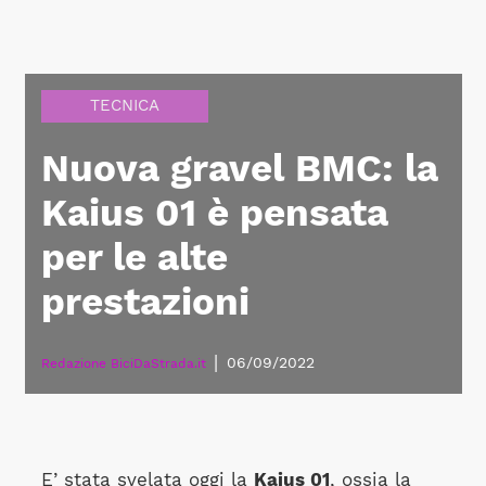
TECNICA
Nuova gravel BMC: la
Kaius 01 è pensata
per le alte
prestazioni
|
06/09/2022
Redazione BiciDaStrada.it
E’ stata svelata oggi la
Kaius 01
, ossia la