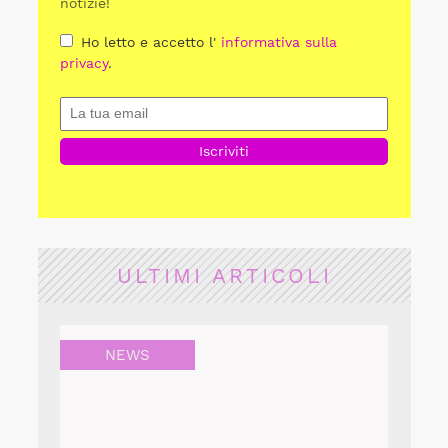
notizie!
Ho letto e accetto l'
informativa sulla
privacy
.
ULTIMI ARTICOLI
NEWS