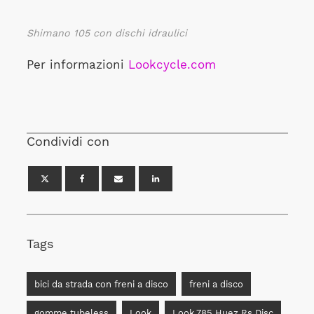
Shimano 105 con dischi idraulici
Per informazioni
Lookcycle.com
Condividi con
Tags
bici da strada con freni a disco
freni a disco
gomme tubeless
Look
Look 785 Huez Rs Disc