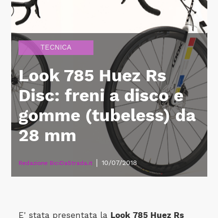
TECNICA
Look 785 Huez Rs
Disc: freni a disco e
gomme (tubeless) da
28 mm
|
10/07/2018
Redazione BiciDaStrada.it
E' stata presentata la
Look 785 Huez Rs