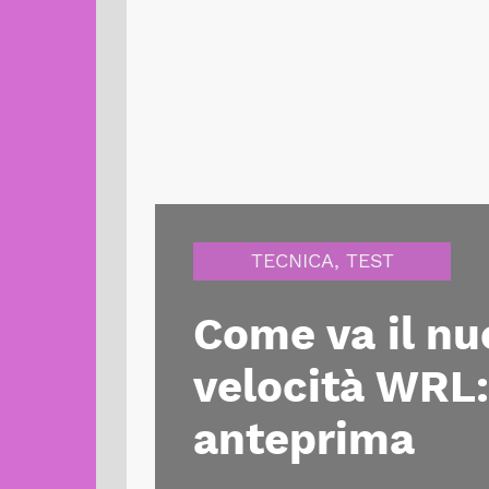
TECNICA
,
TEST
Come va il nu
velocità WRL:
anteprima