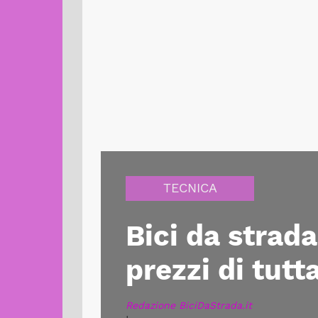
TECNICA
Bici da strad
prezzi di tut
Redazione BiciDaStrada.it