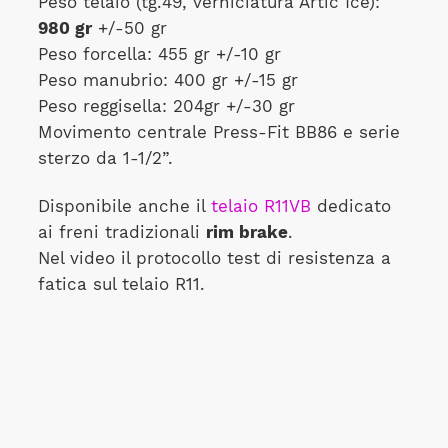
Peso telaio (tg.49, verniciatura Artic Ice):
980 gr
+/-50 gr
Peso forcella: 455 gr +/-10 gr
Peso manubrio: 400 gr +/-15 gr
Peso reggisella: 204gr +/-30 gr
Movimento centrale Press-Fit BB86 e serie
sterzo da 1-1/2”.
Disponibile anche il
telaio R11VB
dedicato
ai freni tradizionali
rim brake
.
Nel video il protocollo test di resistenza a
fatica sul telaio R11.