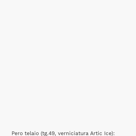
Pero telaio (tg.49, verniciatura Artic Ice):