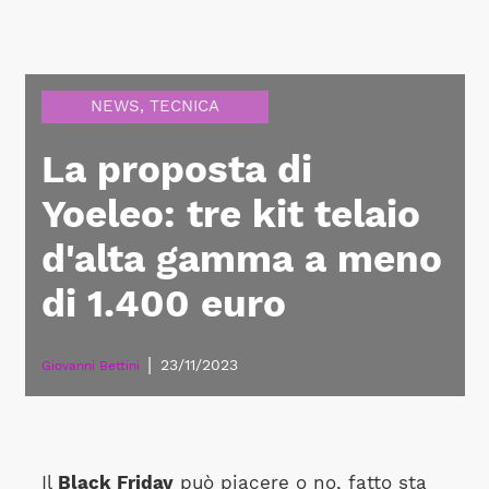
NEWS
,
TECNICA
La proposta di
Yoeleo: tre kit telaio
d'alta gamma a meno
di 1.400 euro
|
23/11/2023
Giovanni Bettini
Il
Black Friday
può piacere o no, fatto sta