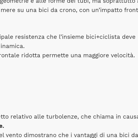
 geometrie e alle forme dei tubi, ma soprattutto 
umere su una bici da crono, con un’impatto fron
ncipale resistenza che l’insieme bici+ciclista deve
dinamica.
frontale ridotta permette una maggiore velocità.
tto relativo alle turbolenze, che chiama in caus
e.
del vento dimostrano che i vantaggi di una bici d