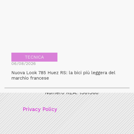
TECNICA
06/08/2026
Nuova Look 785 Huez RS: la bici più leggera del
Bicicult srl
marchio francese
Codice fiscale/Partita Iva: 12248771003
Numero REA: 1361360
Privacy Policy