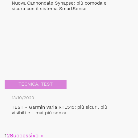
Nuova Cannondale Synapse: più comoda e
sicura con il sistema SmartSense
TECNICA
,
TEST
13/10/2020
TEST - Garmin Varia RTL515: più sicuri, più
visibili e... mai più senza
1
2
Successivo »