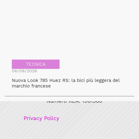
TECNICA
06/08/2026
Nuova Look 785 Huez RS: la bici più leggera del
Bicicult srl
marchio francese
Codice fiscale/Partita Iva: 12248771003
Numero REA: 1361360
Privacy Policy