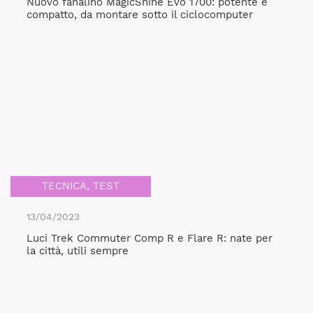
Nuovo fanalino MagicShine Evo 1700: potente e
compatto, da montare sotto il ciclocomputer
TECNICA
,
TEST
13/04/2023
Luci Trek Commuter Comp R e Flare R: nate per
la città, utili sempre