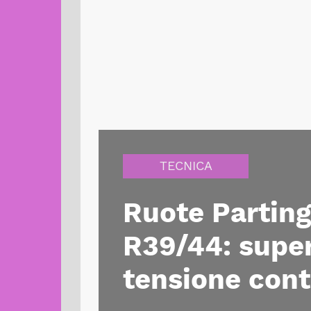
TECNICA
Ruote Parting
R39/44: super
tensione con