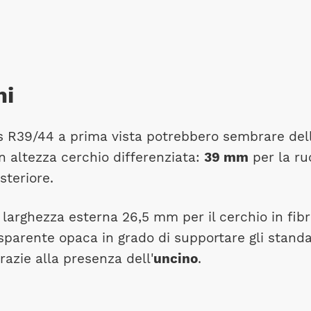
mi
es R39/44 a prima vista potrebbero sembrare del
 altezza cerchio differenziata:
39 mm
per la ru
steriore.
, larghezza esterna 26,5 mm per il cerchio in fib
asparente opaca in grado di supportare gli stand
azie alla presenza dell'
uncino
.