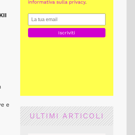
informativa sulla privacy
.
KII
n
ve e
ULTIMI ARTICOLI