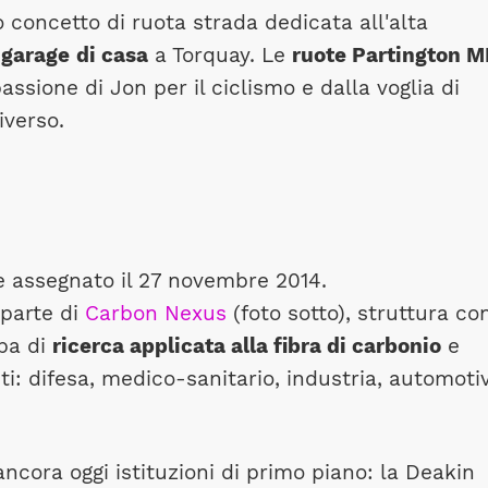
 concetto di ruota strada dedicata all'alta
l
garage
di casa
a Torquay. Le
ruote Partington M
ssione di Jon per il ciclismo e dalla voglia di
iverso.
 assegnato il 27 novembre 2014.
 parte di
Carbon Nexus
(foto sotto), struttura co
pa di
ricerca applicata alla fibra di carbonio
e
iti: difesa, medico-sanitario, industria, automoti
ncora oggi istituzioni di primo piano: la Deakin