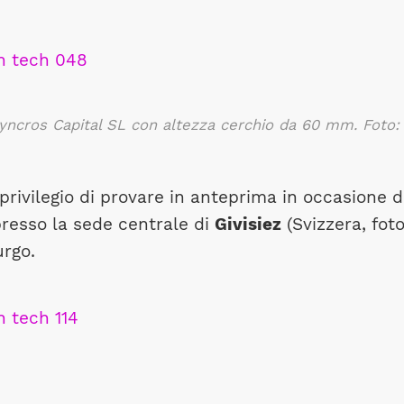
 Syncros Capital SL con altezza cerchio da 60 mm. Foto:
rivilegio di provare in anteprima in occasione d
resso la sede centrale di
Givisiez
(Svizzera, fot
urgo.