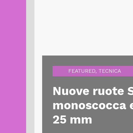
FEATURED
,
TECNICA
Nuove ruote S
monoscocca e
25 mm