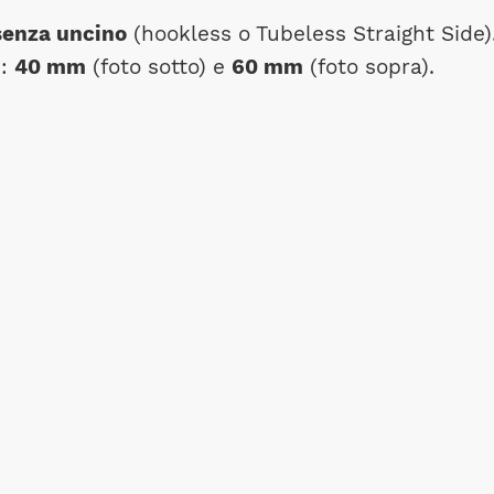
senza uncino
(hookless o Tubeless Straight Side)
i:
40 mm
(foto sotto) e
60 mm
(foto sopra).