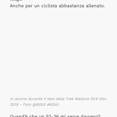
Anche per un ciclista abbastanza allenato.
In azione durante il test della Trek Madone Slr9 disc
2019 - Foto @6Stili #6Stili.
Quand’è che un 52-36 mi serve davvero?