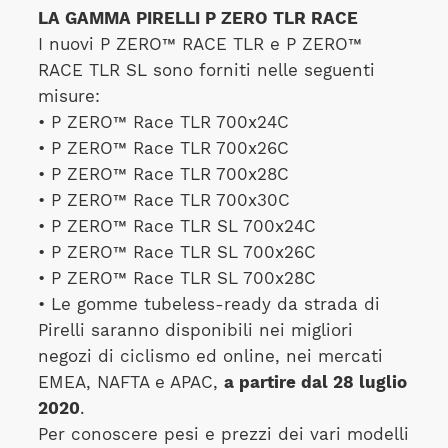
LA GAMMA PIRELLI P ZERO TLR RACE
I nuovi P ZERO™ RACE TLR e P ZERO™
RACE TLR SL sono forniti nelle seguenti
misure:
• P ZERO™ Race TLR 700x24C
• P ZERO™ Race TLR 700x26C
• P ZERO™ Race TLR 700x28C
• P ZERO™ Race TLR 700x30C
• P ZERO™ Race TLR SL 700x24C
• P ZERO™ Race TLR SL 700x26C
• P ZERO™ Race TLR SL 700x28C
• Le gomme tubeless-ready da strada di
Pirelli saranno disponibili nei migliori
negozi di ciclismo ed online, nei mercati
EMEA, NAFTA e APAC,
a partire dal 28 luglio
2020
.
Per conoscere pesi e prezzi dei vari modelli