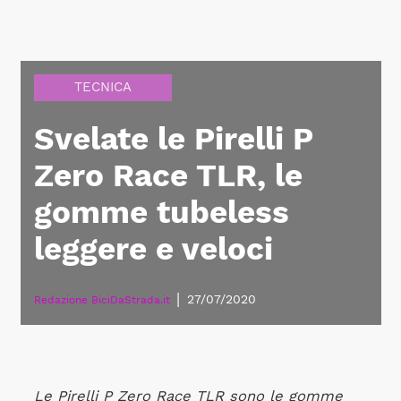
TECNICA
Svelate le Pirelli P
Zero Race TLR, le
gomme tubeless
leggere e veloci
|
27/07/2020
Redazione BiciDaStrada.it
Le Pirelli P Zero Race TLR sono le gomme