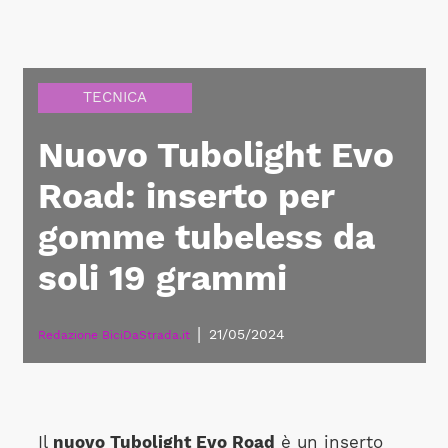
TECNICA
Nuovo Tubolight Evo
Road: inserto per
gomme tubeless da
soli 19 grammi
|
21/05/2024
Redazione BiciDaStrada.it
Il
nuovo Tubolight Evo Road
è un inserto