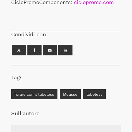
CicloPromoComponents:
ciclopromo.com
Condividi con
Tags
forare con il tubeless
Mousse
tubeless
Sull'autore