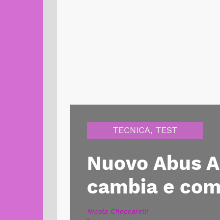
TECNICA
,
TEST
Nuovo Abus Ai
cambia e com
Nicola Checcarelli