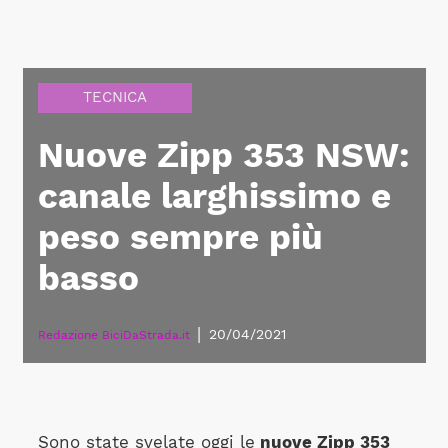
TECNICA
Nuove Zipp 353 NSW:
canale larghissimo e
peso sempre più
basso
|
20/04/2021
Redazione BiciDaStrada.it
Sono state svelate oggi le
nuove Zipp 353