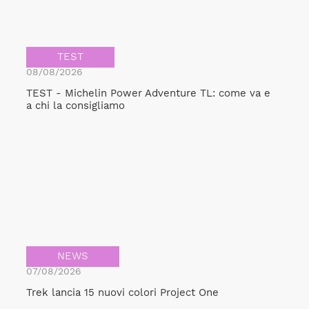
TEST
08/08/2026
TEST - Michelin Power Adventure TL: come va e
a chi la consigliamo
NEWS
07/08/2026
Bicicult srl
Trek lancia 15 nuovi colori Project One
Codice fiscale/Partita Iva: 12248771003