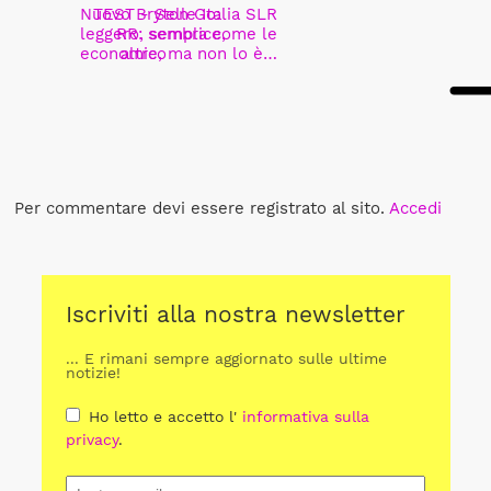
Nuovo Bryton Go:
TEST - Selle Italia SLR
leggero, semplice,
RR: sembra come le
economico
altre, ma non lo è…
Per commentare devi essere registrato al sito.
Accedi
Iscriviti alla nostra newsletter
... E rimani sempre aggiornato sulle ultime
notizie!
Ho letto e accetto l'
informativa sulla
privacy
.