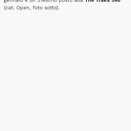
gennaio e un 31esimo posto alla
The Traka
360
(cat. Open, foto sotto).