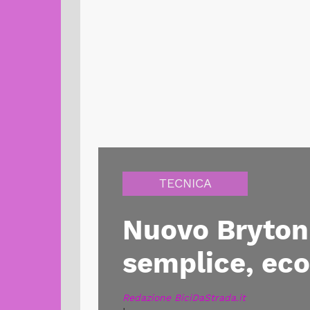
TECNICA
Nuovo Bryton 
semplice, ec
Redazione BiciDaStrada.it