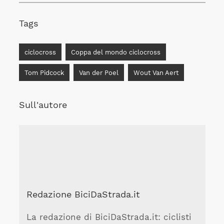
Tags
ciclocross
Coppa del mondo ciclocross
Tom Pidcock
Van der Poel
Wout Van Aert
Sull'autore
Redazione BiciDaStrada.it
La redazione di BiciDaStrada.it: ciclisti