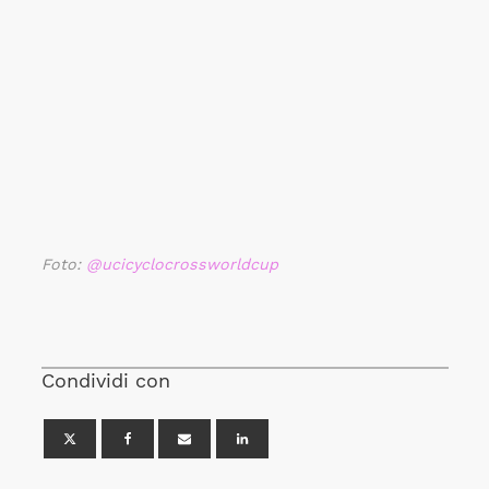
Foto:
@ucicyclocrossworldcup
Condividi con