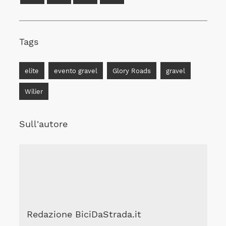
Tags
elite
evento gravel
Glory Roads
gravel
Wilier
Sull'autore
Redazione BiciDaStrada.it