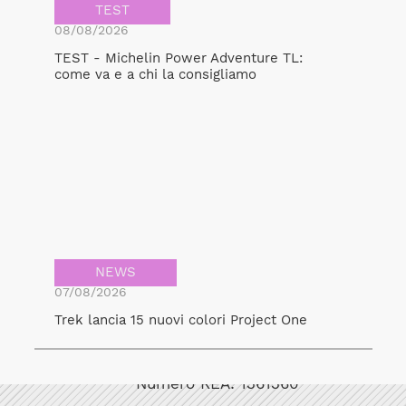
TEST
08/08/2026
TEST - Michelin Power Adventure TL:
come va e a chi la consigliamo
NEWS
07/08/2026
Trek lancia 15 nuovi colori Project One
Bicicult srl
Codice fiscale/Partita Iva: 12248771003
Numero REA: 1361360