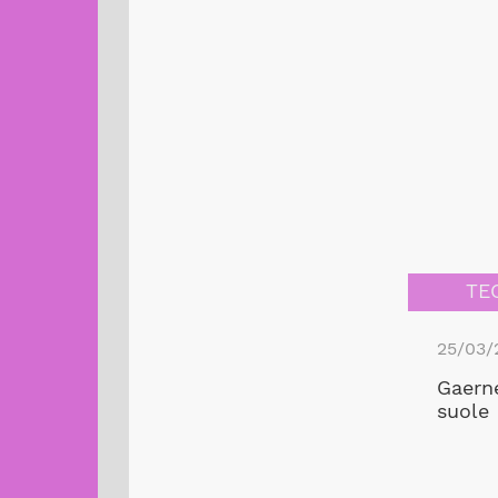
TE
25/03/
Gaerne
suole