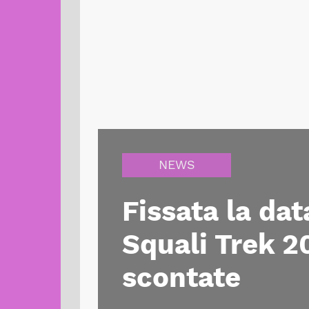
NEWS
Fissata la da
Squali Trek 20
scontate